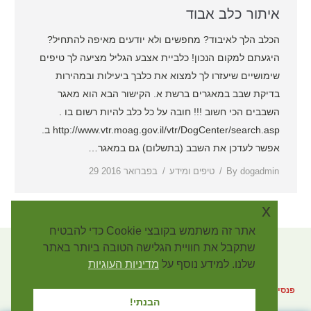
איתור כלב אבוד
הכלב הלך לאיבוד? מחפשים ולא יודעים מאיפה להתחיל?
היגעתם למקום הנכון! כלביית אצבע הגליל מציעה לך טיפים
שימושיים שיעזרו לך למצוא את כלבך ביעילות ובמהירות
בדיקת שבב במאגרים ברשת א. הקישור הבא הוא מאגר
השבבים הכי חשוב !!! חובה על כל כלב להיות רשום בו .
http://www.vtr.moag.gov.il/vtr/DogCenter/search.asp ב.
אפשר לעדכן את השבב (בתשלום) גם במאגר…
dogadmin
By
טיפים ומידע
29 בפברואר 2016
x
אתר זה משתמש בקובצי Cookie כדי להבטיח
שתקבל את חוויית הגלישה הטובה ביותר באתר
שלנו. למידע נוסף על
מדיניות העוגיות
פנסיון לכלבים אצבע הגליל, א.ת צפוני קריית שמונה. טלפון: 053-7388053 |
הבנתי!
053-7388055. |
מפת אתר
| כל הזכויות שמורות
dog4u.co.il